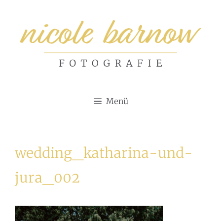
Zum
Inhalt
springen
Menü
wedding_katharina-und-
jura_002