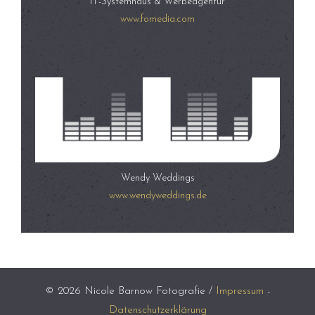
IT-Systemhaus & Werbeagentur
www.fomedia.com
Wendy Weddings
www.wendyweddings.de
© 2026 Nicole Barnow Fotografie /
Impressum
-
Datenschutzerklärung