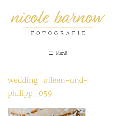
Zum
Inhalt
springen
Menü
wedding_aileen-und-
philipp_059