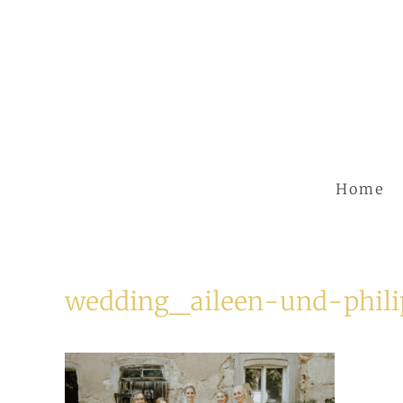
Zum
Inhalt
springen
Home
wedding_aileen-und-phil