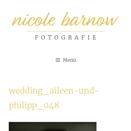
Zum
Inhalt
springen
Menü
wedding_aileen-und-
philipp_048