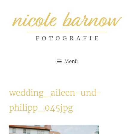
Zum
Inhalt
springen
Menü
wedding_aileen-und-
philipp_045jpg