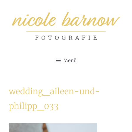
Zum
Inhalt
springen
Menü
wedding_aileen-und-
philipp_033