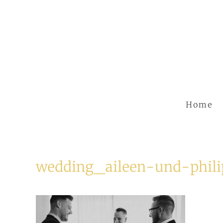
Zum
Inhalt
springen
Home
wedding_aileen-und-phil