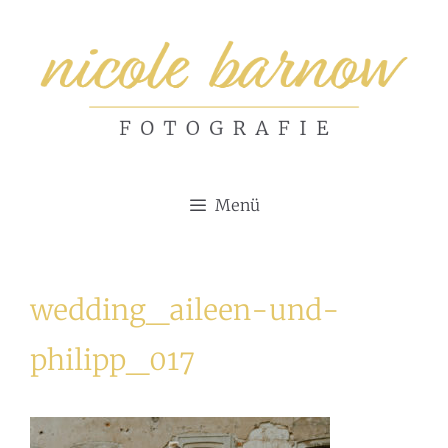
Zum
Inhalt
springen
Menü
wedding_aileen-und-
philipp_017