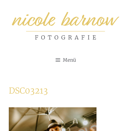
Zum
Inhalt
springen
Menü
DSC03213