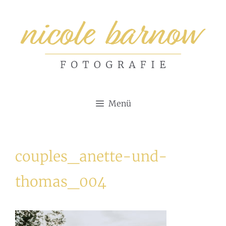
Zum
Inhalt
springen
Menü
couples_anette-und-
thomas_004