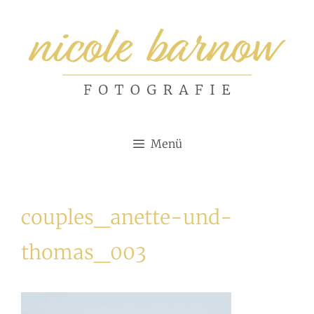
Zum
Inhalt
springen
Menü
couples_anette-und-
thomas_003