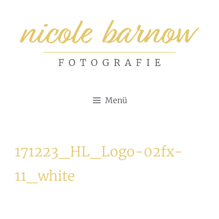
Zum
Inhalt
springen
Menü
171223_HL_Logo-02fx-
11_white